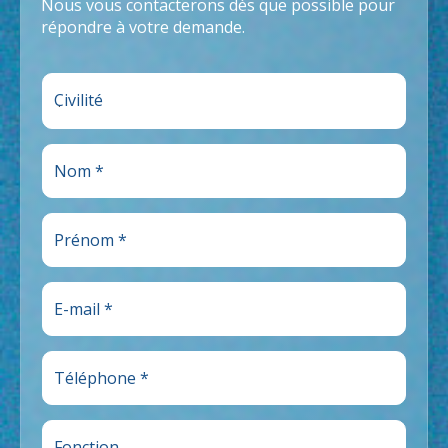
Nous vous contacterons dès que possible pour
répondre à votre demande.
Civilité
Nom
*
Prénom
*
*
E-mail
*
c
o
Téléphone
*
c
h
e
Fonction